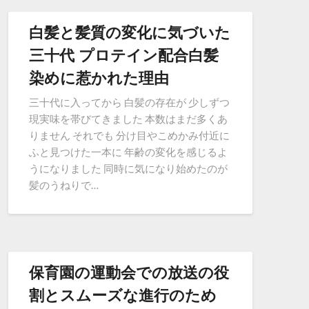
白髪と髪質の変化に気づいた
三十代 プロテイン配合白髪
染めに惹かれた理由
三十代に入ってから 白髪の存在が 少しずつ
現実味を帯びてきました 本数はまだ多くあ
りません それでも 分け目やこめかみ付近に
ふと見つけた一本に 年齢の変化を感じるよ
うになりました 同時に気になり始めたのが
髪のうねりで…
保育園の運動会での放送の役
割とスムーズな進行のため