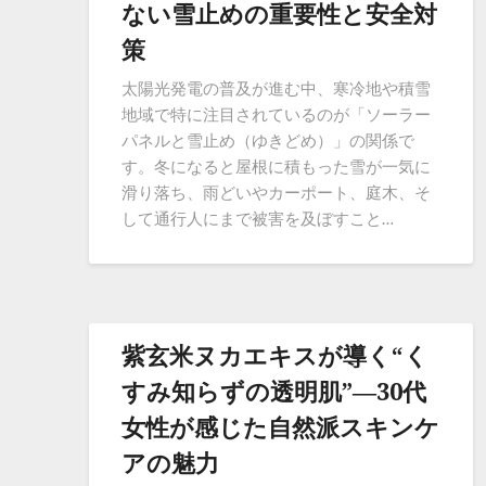
ない雪止めの重要性と安全対
策
太陽光発電の普及が進む中、寒冷地や積雪
地域で特に注目されているのが「ソーラー
パネルと雪止め（ゆきどめ）」の関係で
す。冬になると屋根に積もった雪が一気に
滑り落ち、雨どいやカーポート、庭木、そ
して通行人にまで被害を及ぼすこと…
紫玄米ヌカエキスが導く“く
すみ知らずの透明肌”―30代
女性が感じた自然派スキンケ
アの魅力