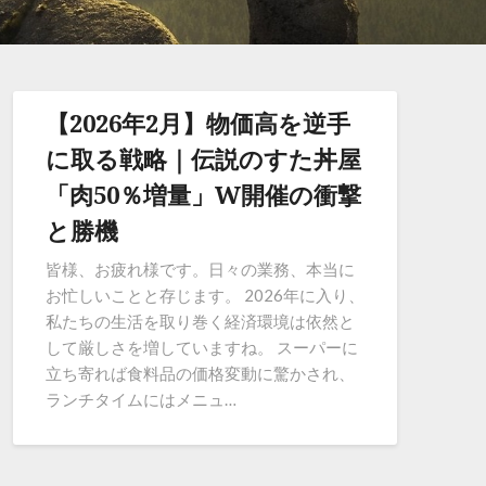
【2026年2月】物価高を逆手
に取る戦略｜伝説のすた丼屋
「肉50％増量」W開催の衝撃
と勝機
皆様、お疲れ様です。日々の業務、本当に
お忙しいことと存じます。 2026年に入り、
私たちの生活を取り巻く経済環境は依然と
して厳しさを増していますね。 スーパーに
立ち寄れば食料品の価格変動に驚かされ、
ランチタイムにはメニュ…