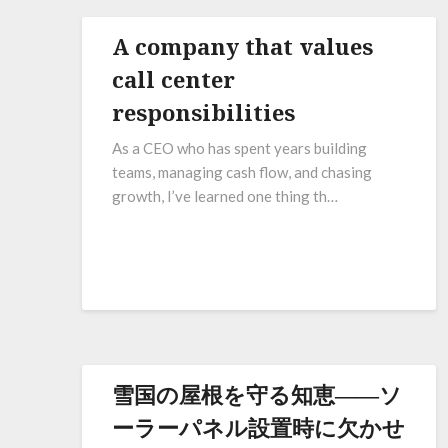
A company that values ​​
call center
responsibilities
As a CEO who has spent years building
teams, managing cash flow, and chasing
growth, I’ve learned one thing th…
雪国の屋根を守る知恵――ソ
ーラーパネル設置時に欠かせ