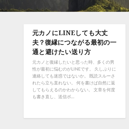
元カノにLINEしても大丈
夫？復縁につながる最初の一
通と避けたい送り方
元カノと復縁したいと思った時、多くの男
性が最初に悩むのがLINEです。 久しぶりに
連絡しても迷惑ではないか。 既読スルーさ
れたら立ち直れない。 何を書けば自然に返
してもらえるのかわからない。 文章を何度
も書き直し、送信ボ…