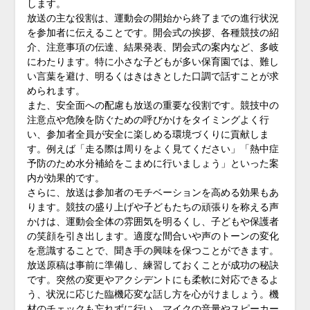
します。
放送の主な役割は、運動会の開始から終了までの進行状況
を参加者に伝えることです。開会式の挨拶、各種競技の紹
介、注意事項の伝達、結果発表、閉会式の案内など、多岐
にわたります。特に小さな子どもが多い保育園では、難し
い言葉を避け、明るくはきはきとした口調で話すことが求
められます。
また、安全面への配慮も放送の重要な役割です。競技中の
注意点や危険を防ぐための呼びかけをタイミングよく行
い、参加者全員が安全に楽しめる環境づくりに貢献しま
す。例えば「走る際は周りをよく見てください」「熱中症
予防のため水分補給をこまめに行いましょう」といった案
内が効果的です。
さらに、放送は参加者のモチベーションを高める効果もあ
ります。競技の盛り上げや子どもたちの頑張りを称える声
かけは、運動会全体の雰囲気を明るくし、子どもや保護者
の笑顔を引き出します。適度な間合いや声のトーンの変化
を意識することで、聞き手の興味を保つことができます。
放送原稿は事前に準備し、練習しておくことが成功の秘訣
です。突然の変更やアクシデントにも柔軟に対応できるよ
う、状況に応じた臨機応変な話し方を心がけましょう。機
材のチェックも忘れずに行い、マイクの音量やスピーカー